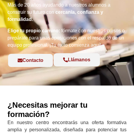
Más de 20 años ayudando a nuestros alumnos a
construir su futuro con
cercanía, confianza y
formalidad.
Elige tu propio camino:
fórmate con nuestros cursos o
prepárate para unas oposiciones con el respaldo de un
equipo profesional. ¡Tu éxito comienza aquí!
Llámanos
Contacto
¿Necesitas mejorar tu
formación?
En nuestro centro encontrarás una oferta formativa
amplia y personalizada, diseñada para potenciar tus