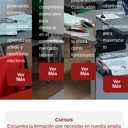
y
preparadores
profesores
objetivos
competencias,
cualificados.
expertos
personales
esenciales
Te
que
o
para
ayudamos
garantizan
profesionale
destacar
a
un
para
en el
asegurar
aprendizaje
maximizar
competitivo
tu plaza
sólido y
tu
mercado
como
resultados
crecimiento
laboral.
funcionario.
efectivos.
y
desarrollo.
Ver
Ver
Más
Más
Ver
Más
Ver
Más
Cursos
Encuentra la formación que necesitas en nuestra amplia