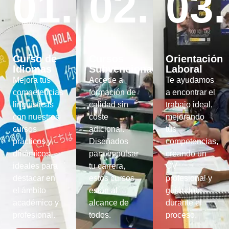
01.
02.
03.
Curso de
Cursos
Orientación
Idiomas
Subvencionados
Laboral
Mejora tus
Accede a
Te ayudamos
competencias
formación de
a encontrar el
lingüísticas
calidad sin
trabajo ideal,
con nuestros
coste
mejorando
cursos
adicional.
tus
prácticos y
Diseñados
competencias,
dinámicos,
para impulsar
creando un
ideales para
tu carrera,
CV
destacar en
estos cursos
profesional y
el ámbito
están al
guiándote
académico y
alcance de
durante el
profesional.
todos.
proceso.