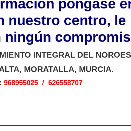
ormación póngase e
 nuestro centro, le
n ningún compromi
MIENTO INTEGRAL DEL NOROES
ALTA, MORATALLA, MURCIA.
:
968955025 / 626558707