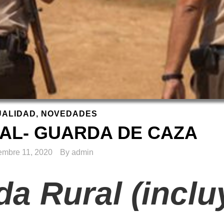
UALIDAD
,
NOVEDADES
AL- GUARDA DE CAZA
embre 11, 2020
By
admin
a Rural (inclu