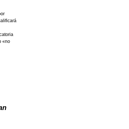
por
alificará
catoria
o «no
an