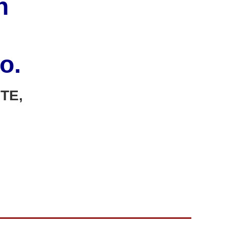
n
so.
TE,