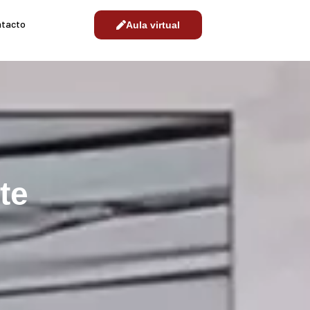
ntacto
Aula virtual
te