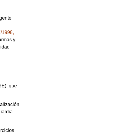
igente
/1998,
 armas y
ridad
SE), que
ealización
uardia
rcicios