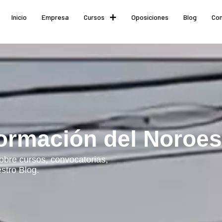
Inicio
Empresa
Cursos
Oposiciones
Blog
Co
ormación del Noroes
obre cursos, convocatorias,
stro Blog.