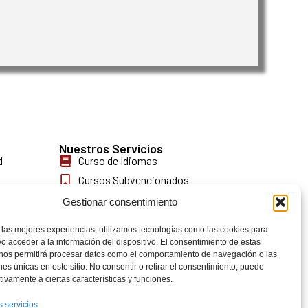
Nuestros Servicios
d
Curso de Idiomas
Cursos Subvencionados
Orientación Laboral
Gestionar consentimiento
Refuerzo Escolar
 las mejores experiencias, utilizamos tecnologías como las cookies para
Acreditaciones
o acceder a la información del dispositivo. El consentimiento de estas
 nos permitirá procesar datos como el comportamiento de navegación o las
Oposiciones
ones únicas en este sitio. No consentir o retirar el consentimiento, puede
Cursos Privados
tivamente a ciertas características y funciones.
s servicios