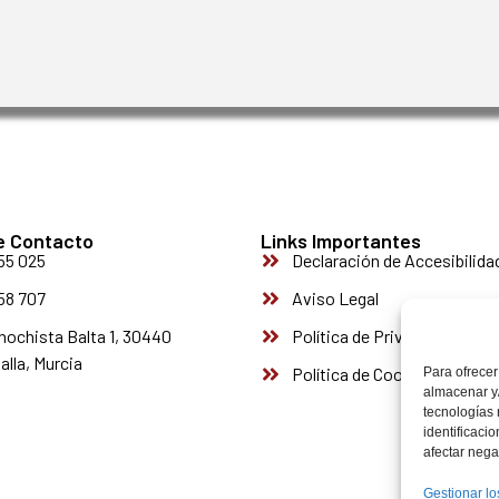
e Contacto
Links Importantes
55 025
Declaración de Accesibilida
58 707
Aviso Legal
nochista Balta 1, 30440
Política de Privacidad
alla, Murcia
Política de Cookies
Para ofrecer
almacenar y/
tecnologías
identificaci
afectar nega
Gestionar lo