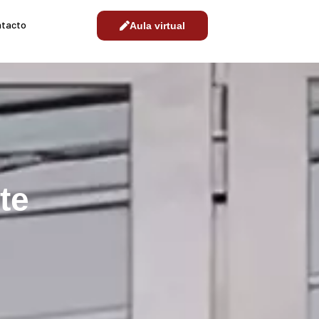
ntacto
Aula virtual
te